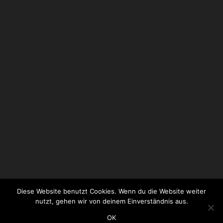
ZURÜCK
WEITER
> Alle
GSL – Frohe
Stellenangebote
Weihnachten und
Begrüßung neues
Mitglied
Rechtliches
Über uns
Impressum
Datenschutzerklärung
Vorstand
Ziele
Diese Website benutzt Cookies. Wenn du die Website weiter
nutzt, gehen wir von deinem Einverständnis aus.
Copyright 2025 GSL Neuhausen e.V.
OK