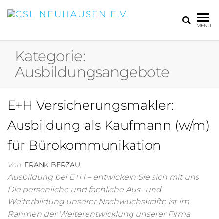
GSL
MENÜ
NEUHAUS
E.V.
Kategorie:
Ausbildungsangebote
E+H Versicherungsmakler:
Ausbildung als Kaufmann (w/m)
für Bürokommunikation
Von
FRANK BERZAU
Ausbildung bei E+H – entwickeln Sie sich mit uns
Die persönliche und fachliche Aus- und
Weiterbildung unserer Nachwuchskräfte ist im
Rahmen der Weiterentwicklung unserer Firma