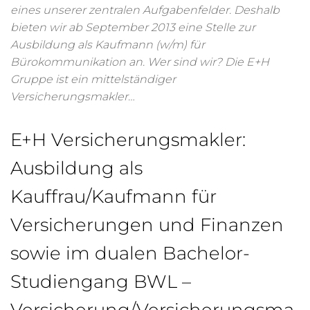
eines unserer zentralen Aufgabenfelder. Deshalb
bieten wir ab September 2013 eine Stelle zur
Ausbildung als Kaufmann (w/m) für
Bürokommunikation an. Wer sind wir? Die E+H
Gruppe ist ein mittelständiger
Versicherungsmakler…
E+H Versicherungsmakler:
Ausbildung als
Kauffrau/Kaufmann für
Versicherungen und Finanzen
sowie im dualen Bachelor-
Studiengang BWL –