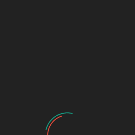
GSL
MENÜ
NEUHAUS
E.V.
Leistungsschau 2018
Teilen mit:
E-Mail
Rechtliches