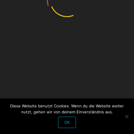
Über uns
Impressum
Datenschutzerklärung
Vorstand
Ziele
Copyright 2025 GSL Neuhausen e.V.
Diese Website benutzt Cookies. Wenn du die Website weiter
nutzt, gehen wir von deinem Einverständnis aus.
OK